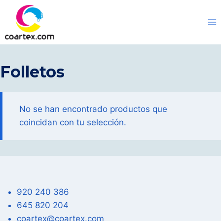
Saltar
al
contenido
Folletos
No se han encontrado productos que
coincidan con tu selección.
920 240 386
645 820 204
coartex@coartex.com