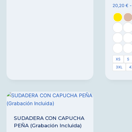
20,20
€
-
XS
S
3XL
4
SUDADERA CON CAPUCHA
PEÑA (Grabación Incluida)