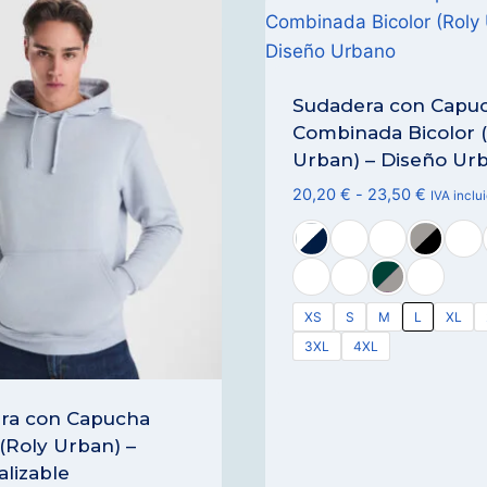
Sudadera con Capu
Combinada Bicolor 
Urban) – Diseño Ur
Rango
20,20
€
-
23,50
€
IVA inclu
de
precios:
desde
20,20 €
XS
S
M
L
XL
hasta
23,50 €
3XL
4XL
ra con Capucha
 (Roly Urban) –
lizable