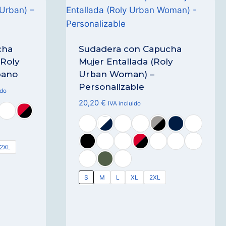
cha
Sudadera con Capucha
(Roly
Mujer Entallada (Roly
bano
Urban Woman) –
Personalizable
ido
20,20
€
IVA incluido
2XL
S
M
L
XL
2XL