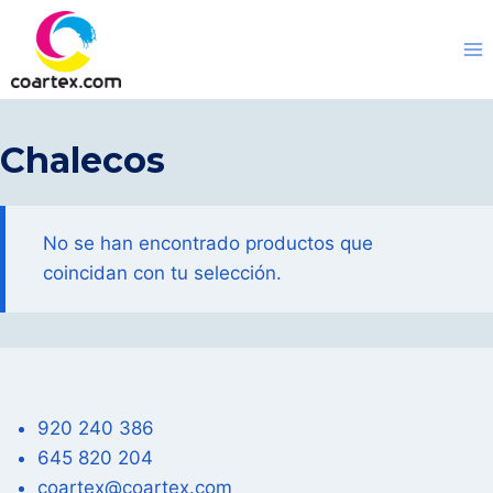
Saltar
al
contenido
Chalecos
No se han encontrado productos que
coincidan con tu selección.
920 240 386
645 820 204
coartex@coartex.com