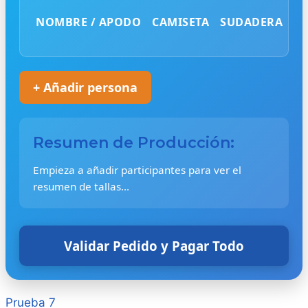
NOMBRE / APODO
CAMISETA
SUDADERA
P
+ Añadir persona
Resumen de Producción:
Empieza a añadir participantes para ver el
resumen de tallas...
Validar Pedido y Pagar Todo
Prueba 7