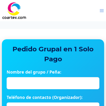
Saltar
al
contenido
Pedido Grupal en 1 Solo
Pago
Nombre del grupo / Peña:
Teléfono de contacto (Organizador):