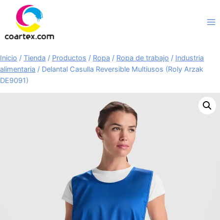
Saltar
al
contenido
Inicio
/
Tienda
/
Productos
/
Ropa
/
Ropa de trabajo
/
Industria
alimentaria
/
Delantal Casulla Reversible Multiusos (Roly Arzak
DE9091)