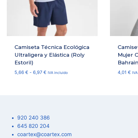
Camiseta Técnica Ecológica
Camiset
Ultraligera y Elástica (Roly
Mujer C
Estoril)
Bahrai
Rango
5,66
€
-
6,97
€
4,01
€
IVA incluido
IVA
de
precios:
desde
5,66 €
hasta
6,97 €
920 240 386
645 820 204
coartex@coartex.com