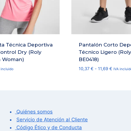
a Técnica Deportiva
Pantalón Corto Dep
ontrol Dry (Roly
Técnico Ligero (Roly
n Woman)
BE0418)
Rango
10,37
€
-
11,69
€
 incluido
IVA incluid
de
precios:
desde
10,37 €
hasta
11,69 €
Quiénes somos
Servicio de Atención al Cliente
Código Ético y de Conducta