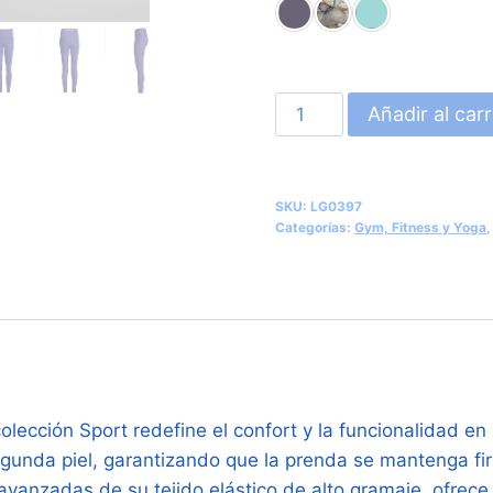
Malla
Añadir al carr
Deportiva
Tobillera
de
SKU:
LG0397
Poliéster
Categorías:
Gym, Fitness y Yoga
Reciclado
Mujer
(Roly
Buru
LG0397)
cantidad
olección Sport redefine el confort y la funcionalidad e
segunda piel, garantizando que la prenda se mantenga fi
avanzadas de su tejido elástico de alto gramaje, ofrec