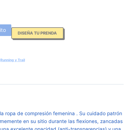
ito
DISEÑA TU PRENDA
,
Running y Trail
n la ropa de compresión femenina . Su cuidado patrón
rmemente en su sitio durante las flexiones, zancadas
e una excelente opacidad (anti-transparencias) y una