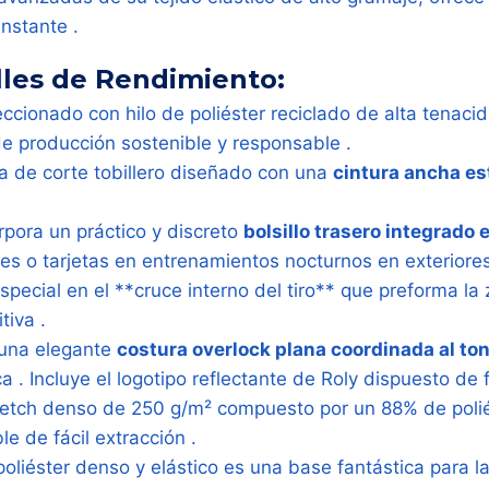
nstante .
lles de Rendimiento:
cionado con hilo de poliéster reciclado de alta tenacida
e producción sostenible y responsable .
la de corte tobillero diseñado con una
cintura ancha es
rpora un práctico y discreto
bolsillo trasero integrado e
ves o tarjetas en entrenamientos nocturnos en exteriores
special en el **cruce interno del tiro** que preforma la
tiva .
una elegante
costura overlock plana coordinada al to
ca . Incluye el logotipo reflectante de Roly dispuesto de f
retch denso de 250 g/m² compuesto por un 88% de poliés
e de fácil extracción .
poliéster denso y elástico es una base fantástica para la 