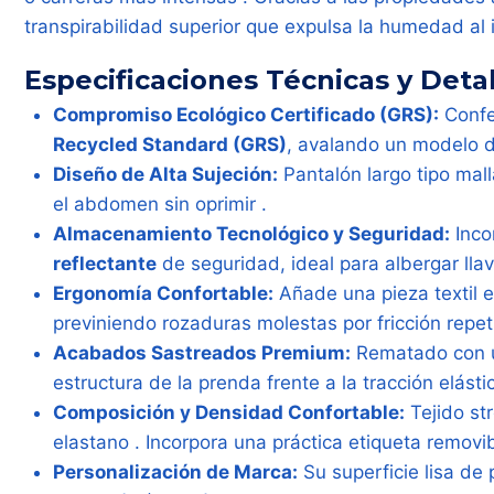
transpirabilidad superior que expulsa la humedad al i
Especificaciones Técnicas y Deta
Compromiso Ecológico Certificado (GRS):
Confec
Recycled Standard (GRS)
, avalando un modelo d
Diseño de Alta Sujeción:
Pantalón largo tipo mal
el abdomen sin oprimir .
Almacenamiento Tecnológico y Seguridad:
Inco
reflectante
de seguridad, ideal para albergar lla
Ergonomía Confortable:
Añade una pieza textil e
previniendo rozaduras molestas por fricción repeti
Acabados Sastreados Premium:
Rematado con 
estructura de la prenda frente a la tracción elásti
Composición y Densidad Confortable:
Tejido st
elastano . Incorpora una práctica etiqueta removibl
Personalización de Marca:
Su superficie lisa de 