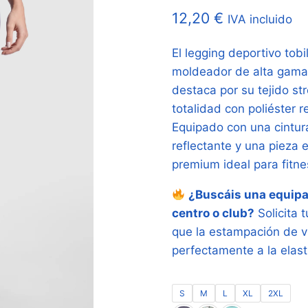
12,20
€
IVA incluido
El legging deportivo tob
moldeador de alta gama 
destaca por su tejido st
totalidad con poliéster r
Equipado con una cintura
reflectante y una pieza 
premium ideal para fitne
¿Buscáis una equipa
centro o club?
Solicita 
que la estampación de v
perfectamente a la elast
S
M
L
XL
2XL