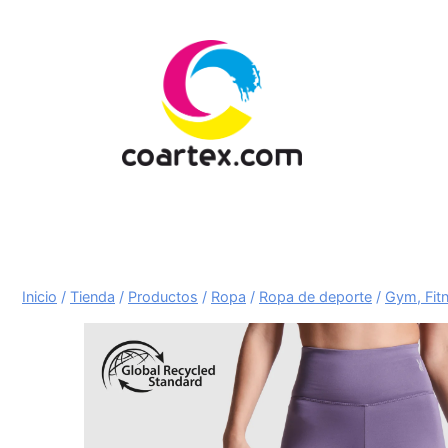
Saltar
al
contenido
Inicio
/
Tienda
/
Productos
/
Ropa
/
Ropa de deporte
/
Gym, Fit