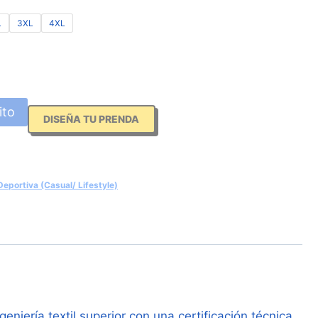
L
3XL
4XL
ito
DISEÑA TU PRENDA
eportiva (Casual/ Lifestyle)
niería textil superior con una certificación técnica