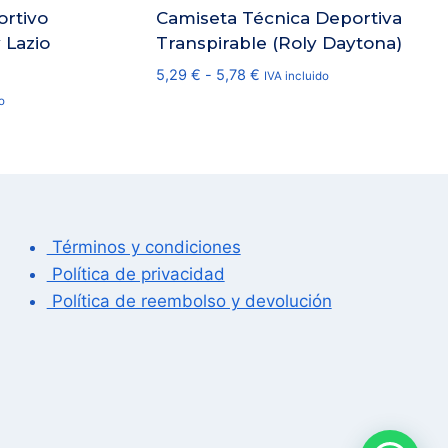
ortivo
Camiseta Técnica Deportiva
 Lazio
Transpirable (Roly Daytona)
Rango
5,29
€
-
5,78
€
IVA incluido
de
o
precios:
desde
5,29 €
hasta
5,78 €
Términos y condiciones
Política de privacidad
Política de reembolso y devolución