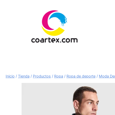
Saltar
al
contenido
Inicio
/
Tienda
/
Productos
/
Ropa
/
Ropa de deporte
/
Moda Depo