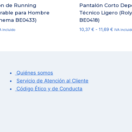
ón de Running
Pantalón Corto Dep
irable para Hombre
Técnico Ligero (Roly
Thema BE0433)
BE0418)
Rango
10,37
€
-
11,69
€
A incluido
IVA incluid
de
precios:
desde
10,37 €
hasta
11,69 €
Quiénes somos
Servicio de Atención al Cliente
Código Ético y de Conducta