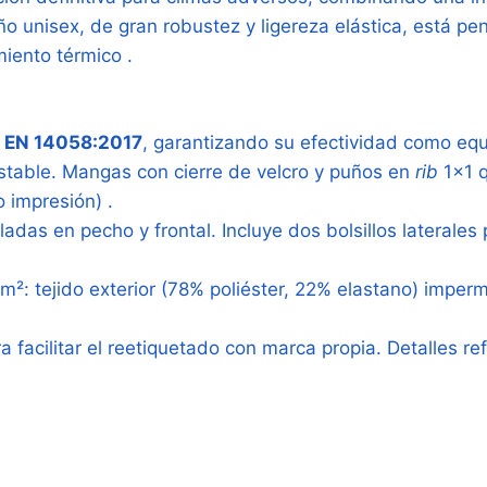
ño unisex, de gran robustez y ligereza elástica, está p
iento térmico .
a
EN 14058:2017
, garantizando su efectividad como equi
stable. Mangas con cierre de velcro y puños en
rib
1×1 q
o impresión) .
das en pecho y frontal. Incluye dos bolsillos laterales p
: tejido exterior (78% poliéster, 22% elastano) impermea
 facilitar el reetiquetado con marca propia. Detalles r