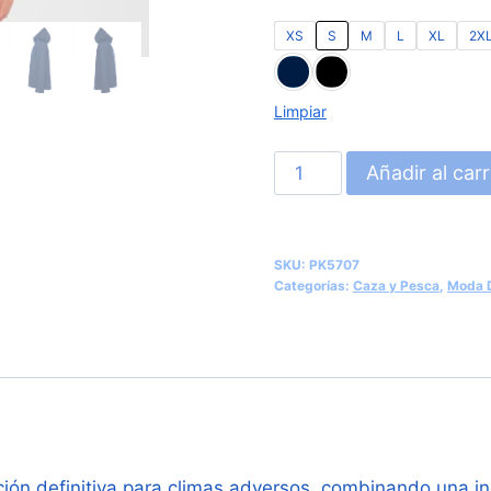
XS
S
M
L
XL
2X
Limpiar
Parka
Añadir al carr
Térmica
Deportiva
Certificada
SKU:
PK5707
(Roly
Categorías:
Caza y Pesca
,
Moda D
Emin
PK5707)
cantidad
ción definitiva para climas adversos, combinando una inge