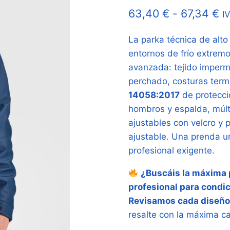
R
63,40
€
-
67,34
€
I
d
La parka técnica de alt
pr
entornos de frío extrem
d
avanzada: tejido imperme
6
perchado, costuras termo
14058:2017
de protecció
h
hombros y espalda, múlti
67
ajustables con velcro y
ajustable. Una prenda un
profesional exigente.
¿Buscáis la máxima p
profesional para condic
Revisamos cada diseño
resalte con la máxima ca