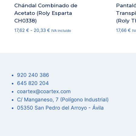
Chándal Combinado de
Pantal
Acetato (Roly Esparta
Transp
CH0338)
(Roly 
Rango
17,62
€
-
20,33
€
17,66
€
IVA incluido
IV
de
precios:
desde
17,62 €
hasta
20,33 €
920 240 386
645 820 204
coartex@coartex.com
C/ Manganeso, 7 (Polígono Industrial)
05350 San Pedro del Arroyo - Ávila