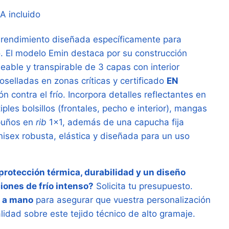
ango
VA incluido
e
o rendimiento diseñada específicamente para
ecios:
o. El modelo Emin destaca por su construcción
esde
able y transpirable de 3 capas con interior
3,40 €
selladas en zonas críticas y certificado
EN
n contra el frío. Incorpora detalles reflectantes en
asta
ples bolsillos (frontales, pecho e interior), mangas
,34 €
 puños en
rib
1×1, además de una capucha fija
isex robusta, elástica y diseñada para un uso
rotección térmica, durabilidad y un diseño
iones de frío intenso?
Solicita tu presupuesto.
 a mano
para asegurar que vuestra personalización
lidad sobre este tejido técnico de alto gramaje.