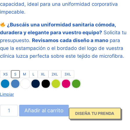
capacidad, ideal para una uniformidad corporativa
impecable.
¿Buscáis una uniformidad sanitaria cómoda,
duradera y elegante para vuestro equipo?
Solicita tu
presupuesto.
Revisamos cada diseño a mano
para
que la estampación o el bordado del logo de vuestra
clínica luzca perfecta sobre este tejido de microfibra.
XS
S
M
L
XL
2XL
3XL
Limpiar
Casaca
Añadir al carrito
DISEÑA TU PRENDA
Sanitaria
Entallada