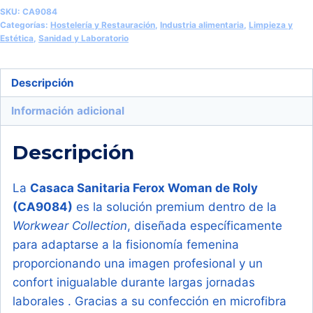
de
SKU:
CA9084
Microfibra
Categorías:
Hostelería y Restauración
,
Industria alimentaria
,
Limpieza y
Estética
,
Sanidad y Laboratorio
Mujer
(Roly
Ferox
Descripción
Woman
Información adicional
CA9084)
cantidad
Descripción
La
Casaca Sanitaria Ferox Woman de Roly
(CA9084)
es la solución premium dentro de la
Workwear Collection
, diseñada específicamente
para adaptarse a la fisionomía femenina
proporcionando una imagen profesional y un
confort inigualable durante largas jornadas
laborales
. Gracias a su confección en microfibra