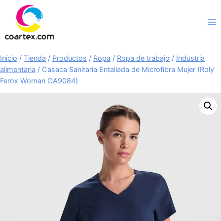
Saltar
al
contenido
Inicio
/
Tienda
/
Productos
/
Ropa
/
Ropa de trabajo
/
Industria
alimentaria
/
Casaca Sanitaria Entallada de Microfibra Mujer (Roly
Ferox Woman CA9084)