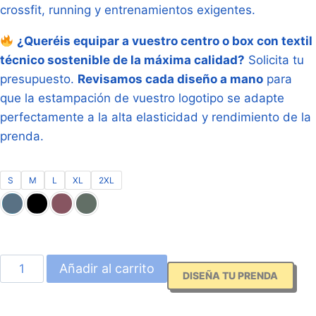
crossfit, running y entrenamientos exigentes.
¿Queréis equipar a vuestro centro o box con textil
técnico sostenible de la máxima calidad?
Solicita tu
presupuesto.
Revisamos cada diseño a mano
para
que la estampación de vuestro logotipo se adapte
perfectamente a la alta elasticidad y rendimiento de la
prenda.
S
M
L
XL
2XL
Malla
Añadir al carrito
DISEÑA TU PRENDA
Corta
Deportiva