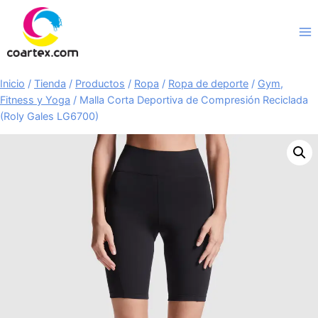
Saltar
al
contenido
Inicio
/
Tienda
/
Productos
/
Ropa
/
Ropa de deporte
/
Gym,
Fitness y Yoga
/
Malla Corta Deportiva de Compresión Reciclada
(Roly Gales LG6700)