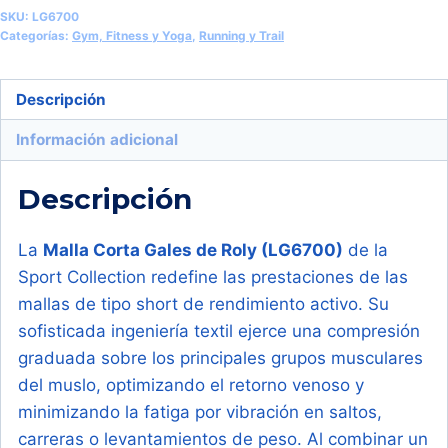
de
SKU:
LG6700
Compresión
Categorías:
Gym, Fitness y Yoga
,
Running y Trail
Reciclada
(Roly
Descripción
Gales
Información adicional
LG6700)
cantidad
Descripción
La
Malla Corta Gales de Roly (LG6700)
de la
Sport Collection redefine las prestaciones de las
mallas de tipo short de rendimiento activo. Su
sofisticada ingeniería textil ejerce una compresión
graduada sobre los principales grupos musculares
del muslo, optimizando el retorno venoso y
minimizando la fatiga por vibración en saltos,
carreras o levantamientos de peso. Al combinar un