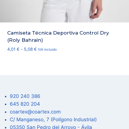
Camiseta Técnica Deportiva Control Dry
(Roly Bahrain)
Rango
4,01
€
-
5,08
€
IVA incluido
de
precios:
desde
4,01 €
hasta
5,08 €
920 240 386
645 820 204
coartex@coartex.com
C/ Manganeso, 7 (Polígono Industrial)
05350 San Pedro del Arroyo - Ávila