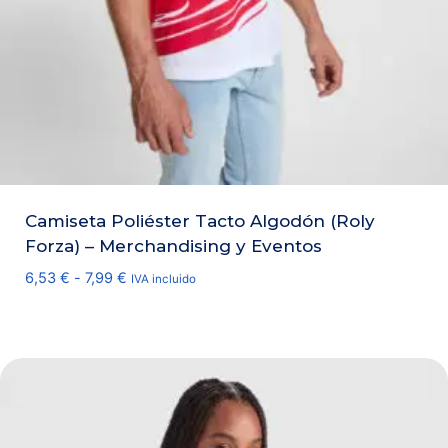
Camiseta Poliéster Tacto Algodón (Roly
Forza) – Merchandising y Eventos
Rango
6,53
€
-
7,99
€
IVA incluido
de
precios:
desde
6,53 €
hasta
7,99 €