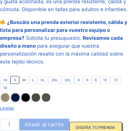
y guata acolchada, es una prenda resistente, cálida y
cómoda. Disponible en tallas para adultos e infantiles.
¿Buscáis una prenda exterior resistente, cálida y
lista para personalizar para vuestro equipo o
empresa?
Solicita tu presupuesto.
Revisamos cada
diseño a mano
para asegurar que vuestra
personalización resalte con la máxima calidad sobre
este tejido técnico.
14
S
M
L
XL
2XL
3XL
4
6
8
10
12
16
Limpiar
Parka
Añadir al carrito
DISEÑA TU PRENDA
Acolchada