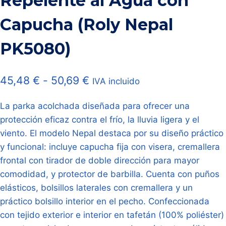
Repelente al Agua con
Capucha (Roly Nepal
PK5080)
Rango
45,48
€
-
50,69
€
IVA incluido
de
La parka acolchada diseñada para ofrecer una
precios:
protección eficaz contra el frío, la lluvia ligera y el
desde
viento. El modelo Nepal destaca por su diseño práctico
45,48 €
y funcional: incluye capucha fija con visera, cremallera
frontal con tirador de doble dirección para mayor
hasta
comodidad, y protector de barbilla. Cuenta con puños
50,69 €
elásticos, bolsillos laterales con cremallera y un
práctico bolsillo interior en el pecho. Confeccionada
con tejido exterior e interior en tafetán (100% poliéster)