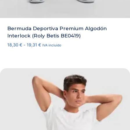
Bermuda Deportiva Premium Algodón
Interlock (Roly Betis BE0419)
Rango
18,30
€
-
19,31
€
IVA incluido
de
precios:
desde
18,30 €
hasta
19,31 €