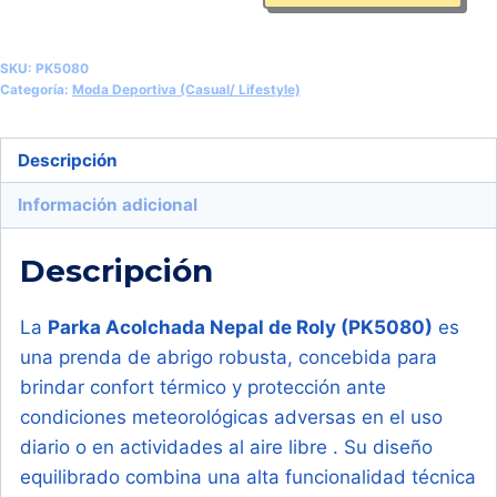
Repelente
al
SKU:
PK5080
Agua
Categoría:
Moda Deportiva (Casual/ Lifestyle)
con
Capucha
Descripción
(Roly
Información adicional
Nepal
PK5080)
Descripción
cantidad
La
Parka Acolchada Nepal de Roly (PK5080)
es
una prenda de abrigo robusta, concebida para
brindar confort térmico y protección ante
condiciones meteorológicas adversas en el uso
diario o en actividades al aire libre . Su diseño
equilibrado combina una alta funcionalidad técnica