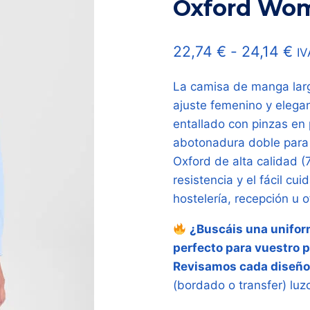
Oxford Wo
Ra
22,74
€
-
24,14
€
IV
de
La camisa de manga larg
pr
ajuste femenino y elega
de
entallado con pinzas en 
22
abotonadura doble para 
Oxford de alta calidad (
ha
resistencia y el fácil c
24
hostelería, recepción u o
¿Buscáis una uniform
perfecto para vuestro 
Revisamos cada diseño
(bordado o transfer) luz