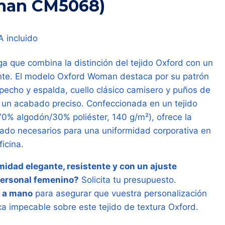
man CM5068)
ngo
A incluido
a que combina la distinción del tejido Oxford con un
ecios:
nte. El modelo Oxford Woman destaca por su patrón
sde
pecho y espalda, cuello clásico camisero y puños de
,74 €
un acabado preciso. Confeccionada en un tejido
70% algodón/30% poliéster, 140 g/m²), ofrece la
sta
uidado necesarios para una uniformidad corporativa en
,14 €
ficina.
idad elegante, resistente y con un ajuste
personal femenino?
Solicita tu presupuesto.
 a mano
para asegurar que vuestra personalización
ca impecable sobre este tejido de textura Oxford.