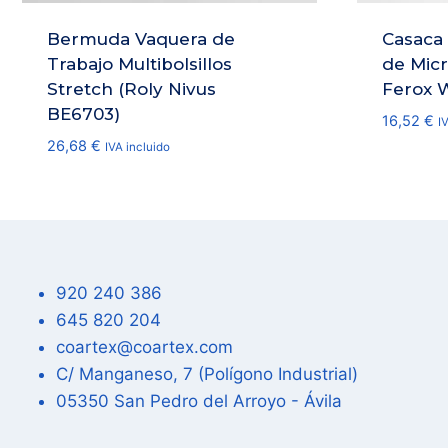
Bermuda Vaquera de
Casaca 
Trabajo Multibolsillos
de Micr
Stretch (Roly Nivus
Ferox 
BE6703)
16,52
€
I
26,68
€
IVA incluido
920 240 386
645 820 204
coartex@coartex.com
C/ Manganeso, 7 (Polígono Industrial)
05350 San Pedro del Arroyo - Ávila