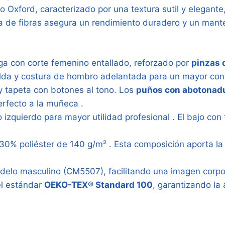
ido Oxford, caracterizado por una textura sutil y elegant
Woman
 de fibras asegura un rendimiento duradero y un manten
CM5068)
cantidad
a con corte femenino entallado, reforzado por
pinzas 
palda y costura de hombro adelantada para un mayor co
y tapeta con botones al tono. Los
puños con abotonadu
erfecto a la muñeca
.
o izquierdo para mayor utilidad profesional
. El bajo co
30% poliéster de 140 g/m²
. Esta composición aporta la
elo masculino (CM5507), facilitando una imagen corpora
el estándar
OEKO-TEX® Standard 100
, garantizando la