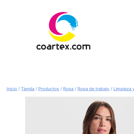
Saltar
al
contenido
Inicio
/
Tienda
/
Productos
/
Ropa
/
Ropa de trabajo
/
Limpieza y