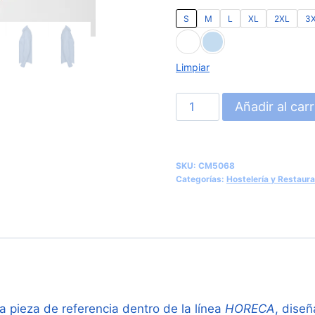
S
M
L
XL
2XL
3
Limpiar
Camisa
Añadir al carr
de
Manga
Larga
SKU:
CM5068
Entallada
Categorías:
Hostelería y Restaura
para
Mujer
en
Tejido
Oxford
(Roly
 pieza de referencia dentro de la línea
HORECA
, diseñ
Oxford