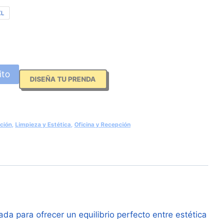
XL
ito
DISEÑA TU PRENDA
ción
,
Limpieza y Estética
,
Oficina y Recepción
ada para ofrecer un equilibrio perfecto entre estética