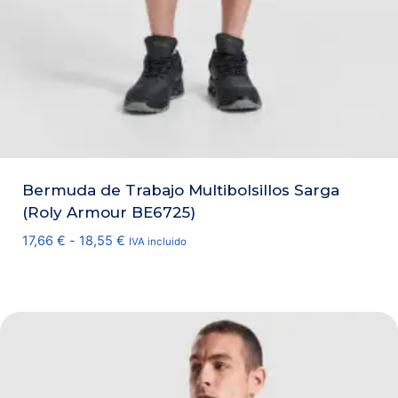
Bermuda de Trabajo Multibolsillos Sarga
(Roly Armour BE6725)
Rango
17,66
€
-
18,55
€
IVA incluido
de
precios:
desde
17,66 €
hasta
18,55 €