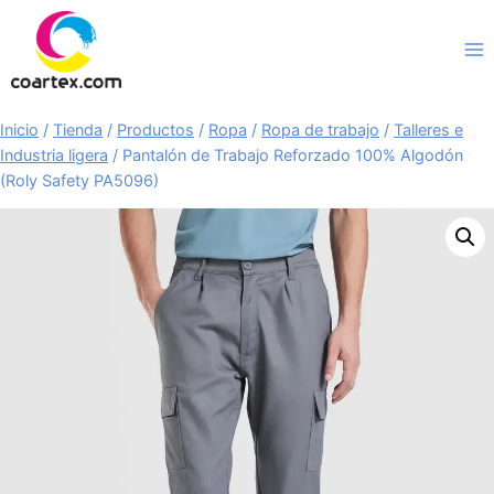
Saltar
al
contenido
Inicio
/
Tienda
/
Productos
/
Ropa
/
Ropa de trabajo
/
Talleres e
Industria ligera
/
Pantalón de Trabajo Reforzado 100% Algodón
(Roly Safety PA5096)