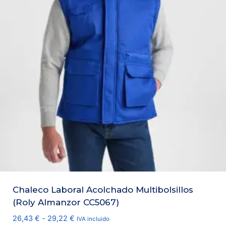
Chaleco Laboral Acolchado Multibolsillos
(Roly Almanzor CC5067)
Rango
26,43
€
-
29,22
€
IVA incluido