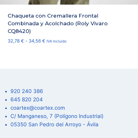
Chaqueta con Cremallera Frontal
Combinada y Acolchado (Roly Vivaro
CQ8420)
Rango
32,78
€
-
34,56
€
IVA incluido
de
precios:
desde
32,78 €
hasta
34,56 €
920 240 386
645 820 204
coartex@coartex.com
C/ Manganeso, 7 (Polígono Industrial)
05350 San Pedro del Arroyo - Ávila