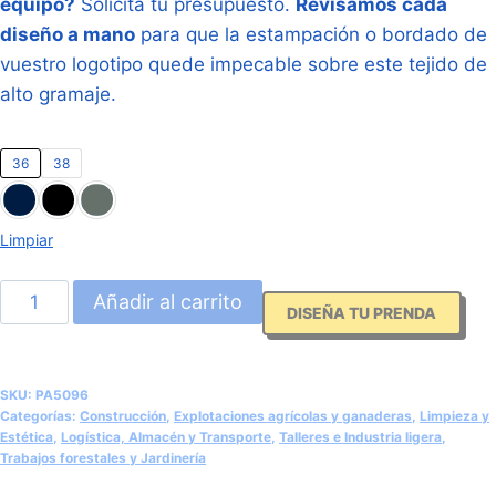
equipo?
Solicita tu presupuesto.
Revisamos cada
diseño a mano
para que la estampación o bordado de
vuestro logotipo quede impecable sobre este tejido de
alto gramaje.
36
38
Limpiar
Pantalón
Añadir al carrito
DISEÑA TU PRENDA
de
Trabajo
Reforzado
SKU:
PA5096
100%
Categorías:
Construcción
,
Explotaciones agrícolas y ganaderas
,
Limpieza y
Estética
,
Logística, Almacén y Transporte
,
Talleres e Industria ligera
,
Algodón
Trabajos forestales y Jardinería
(Roly