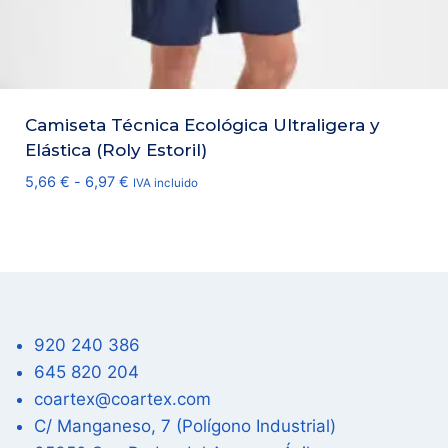
Camiseta Técnica Ecológica Ultraligera y
Elástica (Roly Estoril)
Rango
5,66
€
-
6,97
€
IVA incluido
de
precios:
desde
5,66 €
hasta
6,97 €
920 240 386
645 820 204
coartex@coartex.com
C/ Manganeso, 7 (Polígono Industrial)