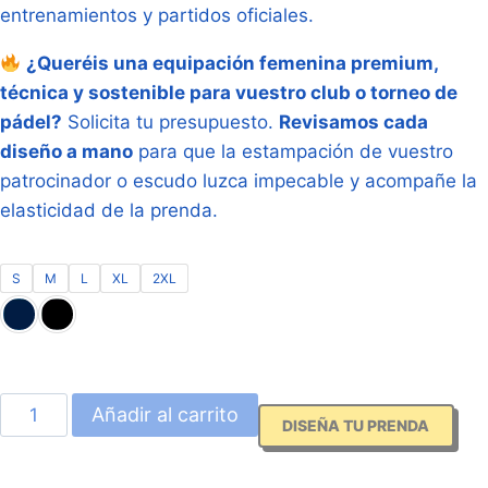
entrenamientos y partidos oficiales.
¿Queréis una equipación femenina premium,
técnica y sostenible para vuestro club o torneo de
pádel?
Solicita tu presupuesto.
Revisamos cada
diseño a mano
para que la estampación de vuestro
patrocinador o escudo luzca impecable y acompañe la
elasticidad de la prenda.
S
M
L
XL
2XL
Falda
Añadir al carrito
DISEÑA TU PRENDA
de
Pádel