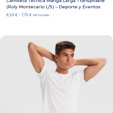
Camiseta Técnica Manga Larga Transpirable
(Roly Montecarlo L/S) – Deporte y Eventos
Rango
6,53
€
-
7,70
€
IVA incluido
de
precios:
desde
6,53 €
hasta
7,70 €