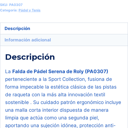
y
SKU:
PA0307
Tenis
Categoría:
Pádel y Tenis
con
Short
Descripción
Mujer
Información adicional
Ecológica
(Roly
Descripción
Serena
PA0307)
cantidad
La
Falda de Pádel Serena de Roly (PA0307)
perteneciente a la Sport Collection, fusiona de
forma impecable la estética clásica de las pistas
de raqueta con la más alta innovación textil
sostenible . Su cuidado patrón ergonómico incluye
una malla corta interior dispuesta de manera
limpia que actúa como una segunda piel,
aportando una sujeción idónea, protección anti-