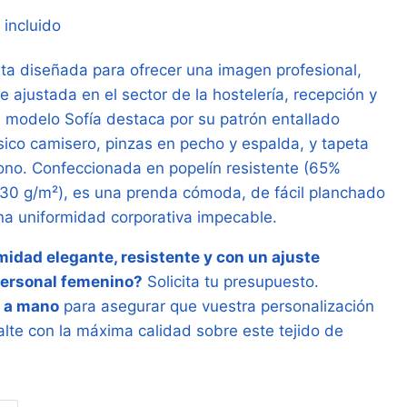
ngo
 incluido
a diseñada para ofrecer una imagen profesional,
cios:
 ajustada en el sector de la hostelería, recepción y
sde
l modelo Sofía destaca por su patrón entallado
12 €
sico camisero, pinzas en pecho y espalda, y tapeta
tono. Confeccionada en popelín resistente (65%
ta
130 g/m²), es una prenda cómoda, de fácil planchado
88 €
na uniformidad corporativa impecable.
idad elegante, resistente y con un ajuste
personal femenino?
Solicita tu presupuesto.
 a mano
para asegurar que vuestra personalización
alte con la máxima calidad sobre este tejido de