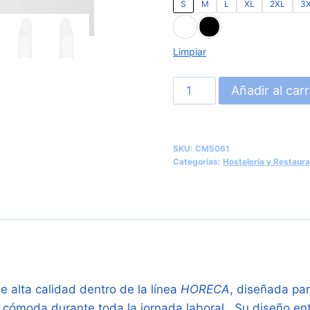
S
M
L
XL
2XL
3
Limpiar
Camisa
Añadir al carr
de
Manga
Corta
SKU:
CM5061
Entallada
Categorías:
Hostelería y Restaura
para
Mujer
(Roly
Sofía
CM5061)
cantidad
 alta calidad dentro de la línea
HORECA
, diseñada par
y cómoda durante toda la jornada laboral
. Su diseño en