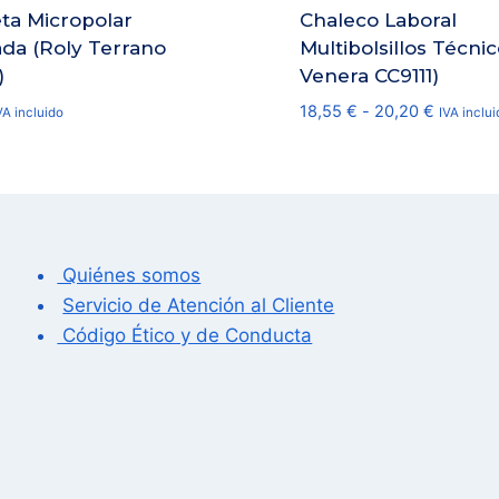
ta Micropolar
Chaleco Laboral
da (Roly Terrano
Multibolsillos Técnic
)
Venera CC9111)
Rango
18,55
€
-
20,20
€
VA incluido
IVA inclui
de
precios:
desde
18,55 €
hasta
20,20 €
Quiénes somos
Servicio de Atención al Cliente
Código Ético y de Conducta