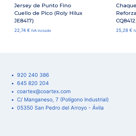
Jersey de Punto Fino
Chaque
Cuello de Pico (Roly Hilux
Reforza
JE8417)
CQ8412
22,74
€
25,28
€
IVA incluido
I
920 240 386
645 820 204
coartex@coartex.com
C/ Manganeso, 7 (Polígono Industrial)
05350 San Pedro del Arroyo - Ávila