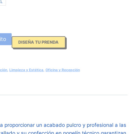
XL
ito
DISEÑA TU PRENDA
ción
,
Limpieza y Estética
,
Oficina y Recepción
a proporcionar un acabado pulcro y profesional a las
tallado y su confección en popelín técnico garantizan