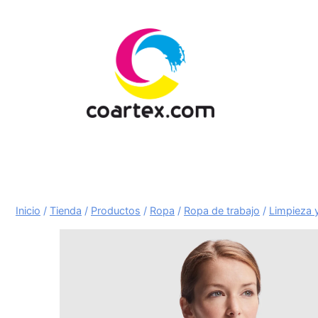
Saltar
al
contenido
Inicio
/
Tienda
/
Productos
/
Ropa
/
Ropa de trabajo
/
Limpieza y