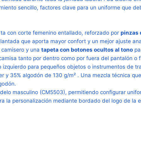
miento sencillo, factores clave para un uniforme que de
a con corte femenino entallado, reforzado por
pinzas 
lantada que aporta mayor confort y un mejor ajuste a
o camisero y una
tapeta con botones ocultos al tono
par
camisa tanto por dentro como por fuera del pantalón o 
o izquierdo para pequeños objetos o instrumentos de t
er y 35% algodón de 130 g/m²
. Una mezcla técnica que 
lgodón.
delo masculino (CM5503), permitiendo configurar unif
ara la personalización mediante bordado del logo de la