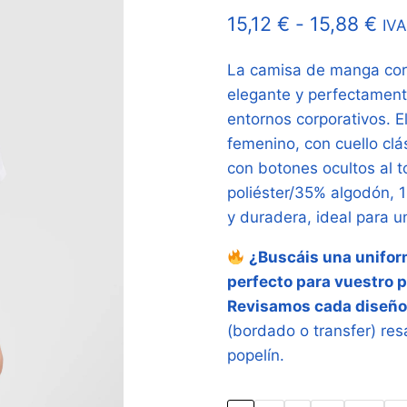
Ra
15,12
€
-
15,88
€
IVA
de
La camisa de manga cort
pre
elegante y perfectamente
de
entornos corporativos. E
15,
femenino, con cuello clá
con botones ocultos al 
has
poliéster/35% algodón, 
15,
y duradera, ideal para u
¿Buscáis una uniform
perfecto para vuestro 
Revisamos cada diseño
(bordado o transfer) res
popelín.