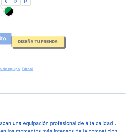
8
12
16
ito
DISEÑA TU PRENDA
s de equipo
,
Fútbol
can una equipación profesional de alta calidad .
o en los momentos más intensos de la competición .