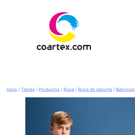
Saltar
al
contenido
Inicio
/
Tienda
/
Productos
/
Ropa
/
Ropa de deporte
/
Balonces