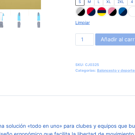
S
M
L
XL
2XL
4
Limpiar
Conjunto
Añadir al carr
Deportivo
de
Camiseta
SKU:
CJ0325
y
Categorías:
Baloncesto y deporte
Pantalón
(Roly
Titan
CJ0325)
cantidad
a solución «todo en uno» para clubes y equipos que bus
diseño ergonómico que facilita la libertad de movimient