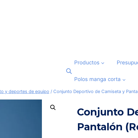
Productos
Presupu
Polos manga corta
to y deportes de equipo
/
Conjunto Deportivo de Camiseta y Panta
Conjunto De
Pantalón (R