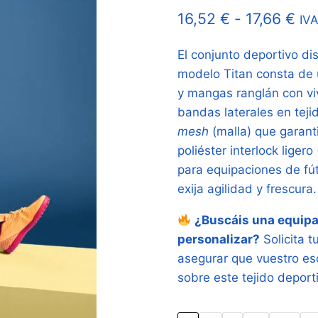
Ra
16,52
€
-
17,66
€
IVA
de
El conjunto deportivo d
pre
modelo Titan consta de
de
y mangas ranglán con vi
16,
bandas laterales en teji
mesh
(malla) que garanti
ha
poliéster interlock ligero
17,
para equipaciones de fú
exija agilidad y frescura.
¿Buscáis una equipac
personalizar?
Solicita 
asegurar que vuestro es
sobre este tejido deport