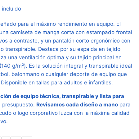
ngo
 incluido
iseñado para el máximo rendimiento en equipo. El
cios:
 una camiseta de manga corta con estampado frontal
sde
vos a contraste, y un pantalón corto ergonómico con
52 €
do transpirable. Destaca por su espalda en tejido
za una ventilación óptima y su tejido principal en
sta
 (140 g/m²). Es la solución integral y transpirable ideal
66 €
tbol, balonmano o cualquier deporte de equipo que
 Disponible en tallas para adultos e infantiles.
ión de equipo técnica, transpirable y lista para
tu presupuesto.
Revisamos cada diseño a mano
para
cudo o logo corporativo luzca con la máxima calidad
ivo.