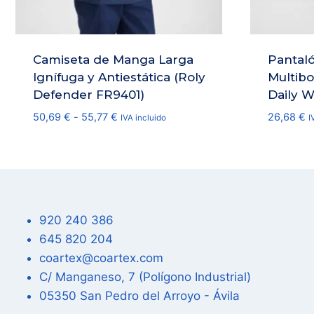
Camiseta de Manga Larga
Pantaló
Ignífuga y Antiestática (Roly
Multibo
Defender FR9401)
Daily 
Rango
50,69
€
-
55,77
€
26,68
€
IVA incluido
I
de
precios:
desde
50,69 €
hasta
55,77 €
920 240 386
645 820 204
coartex@coartex.com
C/ Manganeso, 7 (Polígono Industrial)
05350 San Pedro del Arroyo - Ávila