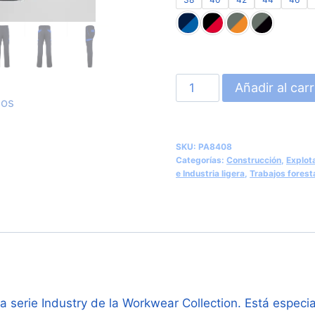
Pantalón
Añadir al carr
de
Trabajo
Multibolsillos
SKU:
PA8408
Stretch
Categorías:
Construcción
,
Explot
e Industria ligera
,
Trabajos foresta
con
Detalles
a
Contraste
(Roly
Trooper
PA8408)
a serie Industry de la Workwear Collection. Está espec
cantidad