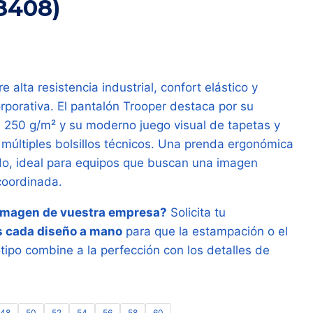
8408)
re alta resistencia industrial, confort elástico y
porativa. El pantalón Trooper destaca por su
e 250 g/m² y su moderno juego visual de tapetas y
 múltiples bolsillos técnicos. Una prenda ergonómica
o, ideal para equipos que buscan una imagen
coordinada.
 imagen de vuestra empresa?
Solicita tu
 cada diseño a mano
para que la estampación o el
ipo combine a la perfección con los detalles de
48
50
52
54
56
58
60