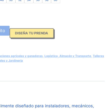
ito
DISEÑA TU PRENDA
aciones agrícolas y ganaderas
,
Logística, Almacén y Transporte
,
Talleres
les y Jardinería
ialmente diseñado para instaladores, mecánicos,