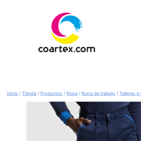
Saltar
al
contenido
Inicio
/
Tienda
/
Productos
/
Ropa
/
Ropa de trabajo
/
Talleres e 