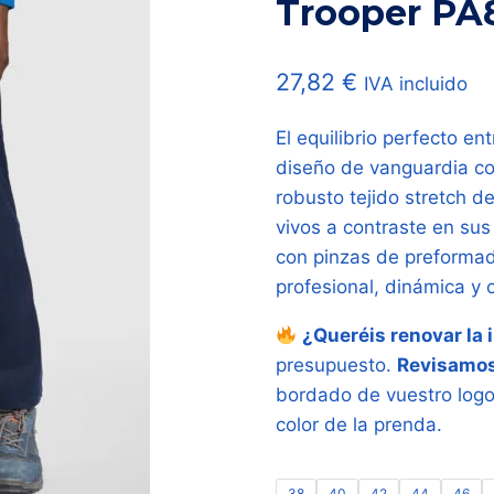
Trooper PA
27,82
€
IVA incluido
El equilibrio perfecto ent
diseño de vanguardia cor
robusto tejido stretch d
vivos a contraste en sus
con pinzas de preformad
profesional, dinámica y 
¿Queréis renovar la
presupuesto.
Revisamos
bordado de vuestro logot
color de la prenda.
38
40
42
44
46