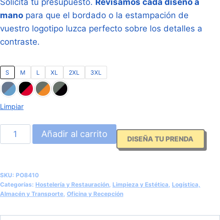
Solicita tu presupuesto.
Revisamos cada diseño a
mano
para que el bordado o la estampación de
vuestro logotipo luzca perfecto sobre los detalles a
contraste.
S
M
L
XL
2XL
3XL
Limpiar
Polo
Añadir al carrito
DISEÑA TU PRENDA
Técnico
Antibacteriano
Reforzado
SKU:
PO8410
(Roly
Categorías:
Hostelería y Restauración
,
Limpieza y Estética
,
Logística,
Almacén y Transporte
,
Oficina y Recepción
Samurai
PO8410)