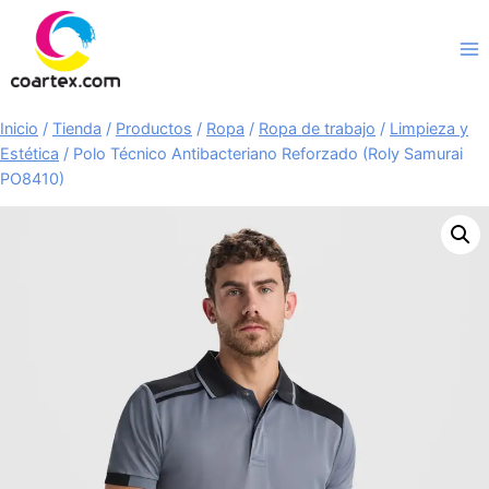
Saltar
al
contenido
Inicio
/
Tienda
/
Productos
/
Ropa
/
Ropa de trabajo
/
Limpieza y
Estética
/
Polo Técnico Antibacteriano Reforzado (Roly Samurai
PO8410)