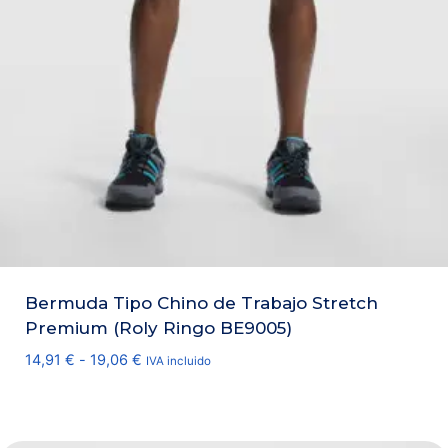
Bermuda Tipo Chino de Trabajo Stretch
Premium (Roly Ringo BE9005)
Rango
14,91
€
-
19,06
€
IVA incluido
de
precios:
desde