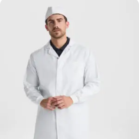
14,91 €
hasta
19,06 €