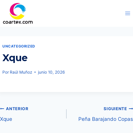
Saltar
al
contenido
UNCATEGORIZED
Xque
Por
Raúl Muñoz
junio 10, 2026
Navegación
ANTERIOR
SIGUIENTE
Xque
Peña Barajando Copas
de